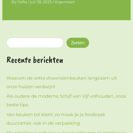
By
Sofie
/
juli 18, 2025
/
Algemeen
Zoeken
Recente berichten
Waarom de witte showroomkeuken langzaam uit
onze huizen verdwijnt
Als oudere de moderne Schijf van Vijf volhouden, onze
beste tips
Van keuken tot klant: zo maak je je foodzaak
duurzamer, ook in de verpakking
De zakelijke lunch nieuw leven inblazen: zo trakteer je