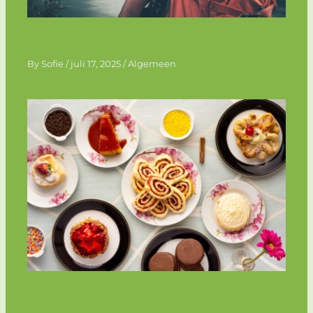
De bijzondere reis van Jelle Ploeg: een
inspirerend verhaal
By
Sofie
/
juli 17, 2025
/
Algemeen
Feestelijk genieten met de HEMA
tompouce op je verjaardag