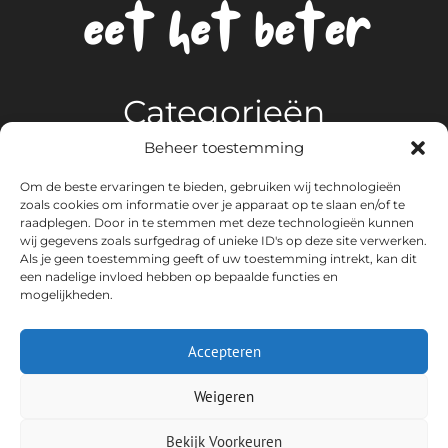
Categorieën
Beheer toestemming
Algemeen
Om de beste ervaringen te bieden, gebruiken wij technologieën
Gezonde voeding
zoals cookies om informatie over je apparaat op te slaan en/of te
Koken en Tafelen
raadplegen. Door in te stemmen met deze technologieën kunnen
wij gegevens zoals surfgedrag of unieke ID's op deze site verwerken.
Kookaccessoires
Als je geen toestemming geeft of uw toestemming intrekt, kan dit
Lekkere recepten
een nadelige invloed hebben op bepaalde functies en
Sappen en Drankjes
mogelijkheden.
Smoothies
Vega en Vegan
Accepteren
Weigeren
Copyright © 2026 Eet het beter
Bekijk Voorkeuren