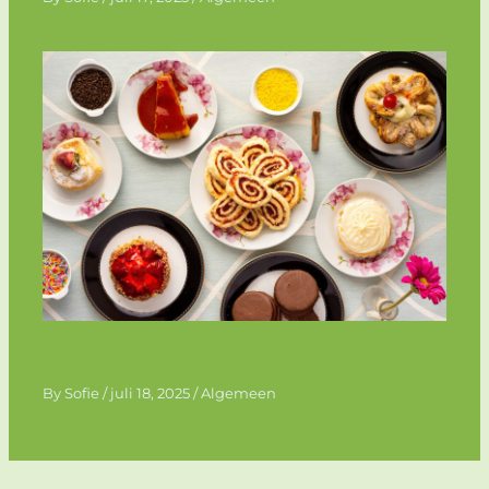
Feestelijk genieten met de HEMA
tompouce op je verjaardag
By
Sofie
/
juli 18, 2025
/
Algemeen