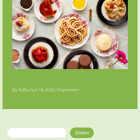
Feestelijk genieten met de HEMA
tompouce op je verjaardag
By
Sofie
/
juli 18, 2025
/
Algemeen
Zoeken