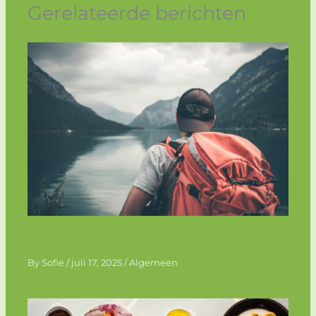
Gerelateerde berichten
De bijzondere reis van Jelle Ploeg: een
inspirerend verhaal
By
Sofie
/
juli 17, 2025
/
Algemeen