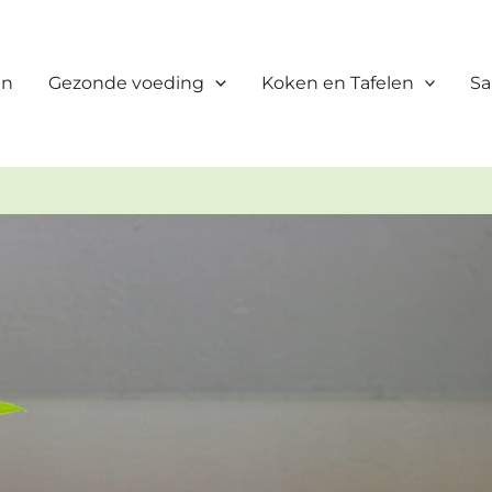
en
Gezonde voeding
Koken en Tafelen
Sa