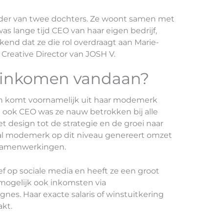
der van twee dochters. Ze woont samen met
was lange tijd CEO van haar eigen bedrijf,
end dat ze die rol overdraagt aan Marie-
ls Creative Director van JOSH V.
 inkomen vandaan?
n komt voornamelijk uit haar modemerk
jd ook CEO was ze nauw betrokken bij alle
et design tot de strategie en de groei naar
aal modemerk op dit niveau genereert omzet
n samenwerkingen.
ef op sociale media en heeft ze een groot
ogelijk ook inkomsten via
. Haar exacte salaris of winstuitkering
akt.