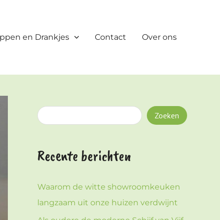
Z
o
ppen en Drankjes
Contact
Over ons
e
k
e
n
Zoeken
Recente berichten
Waarom de witte showroomkeuken
langzaam uit onze huizen verdwijnt