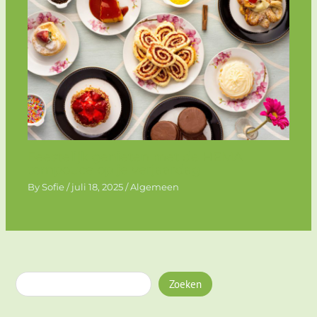
Feestelijk genieten met de HEMA
tompouce op je verjaardag
By
Sofie
/
juli 18, 2025
/
Algemeen
Zoeken