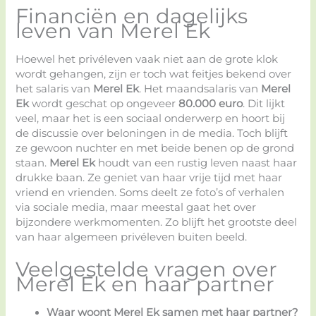
Financiën en dagelijks
leven van Merel Ek
Hoewel het privéleven vaak niet aan de grote klok
wordt gehangen, zijn er toch wat feitjes bekend over
het salaris van
Merel Ek
. Het maandsalaris van
Merel
Ek
wordt geschat op ongeveer
80.000 euro
. Dit lijkt
veel, maar het is een sociaal onderwerp en hoort bij
de discussie over beloningen in de media. Toch blijft
ze gewoon nuchter en met beide benen op de grond
staan.
Merel Ek
houdt van een rustig leven naast haar
drukke baan. Ze geniet van haar vrije tijd met haar
vriend en vrienden. Soms deelt ze foto’s of verhalen
via sociale media, maar meestal gaat het over
bijzondere werkmomenten. Zo blijft het grootste deel
van haar algemeen privéleven buiten beeld.
Veelgestelde vragen over
Merel Ek en haar partner
Waar woont Merel Ek samen met haar partner?