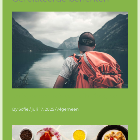
De bijzondere reis van Jelle Ploeg: een
inspirerend verhaal
By
Sofie
/
juli 17, 2025
/
Algemeen