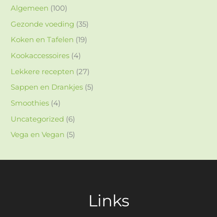
Algemeen
(100)
Gezonde voeding
(35)
Koken en Tafelen
(19)
Kookaccessoires
(4)
Lekkere recepten
(27)
Sappen en Drankjes
(5)
Smoothies
(4)
Uncategorized
(6)
Vega en Vegan
(5)
Links