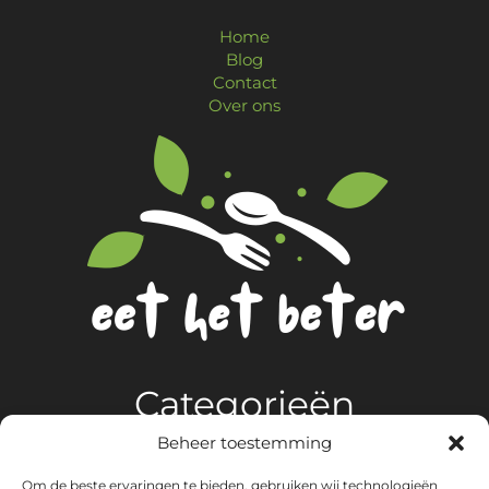
Home
Blog
Contact
Over ons
Categorieën
Beheer toestemming
Algemeen
Om de beste ervaringen te bieden, gebruiken wij technologieën