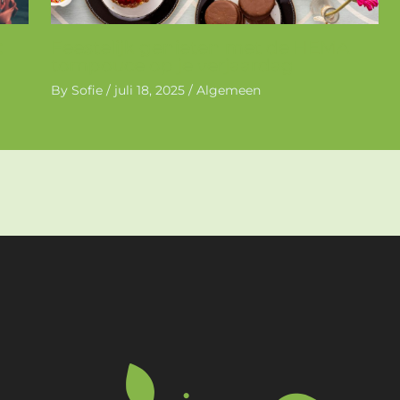
:
Feestelijk genieten met de HEMA
tompouce op je verjaardag
By
Sofie
/
juli 18, 2025
/
Algemeen