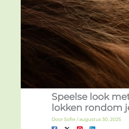
Speelse look met
lokken rondom j
Door
Sofie
/
augustus 30, 2025