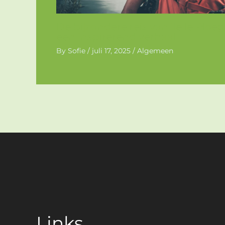
De bijzondere reis van Jelle Ploeg
een inspirerend verhaal
By
Sofie
/
juli 17, 2025
/
Algemeen
Links