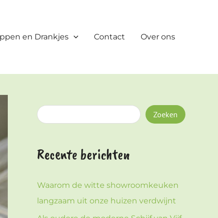
Z
o
ppen en Drankjes
Contact
Over ons
e
k
e
n
Zoeken
Recente berichten
Waarom de witte showroomkeuken
langzaam uit onze huizen verdwijnt