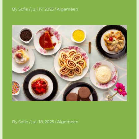
inspirerend verhaal
By
Sofie
/
juli 17, 2025
/
Algemeen
Feestelijk genieten met de HEMA
tompouce op je verjaardag
By
Sofie
/
juli 18, 2025
/
Algemeen