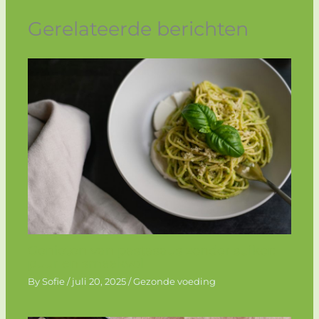
Gerelateerde berichten
Genieten van pastasaus zonder suiker:
puur en smaakvol
By
Sofie
/
juli 20, 2025
/
Gezonde voeding