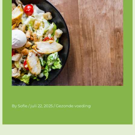
Koken met keto recepten: simpel en
smakelijk eten zonder veel koolhydraten
By
Sofie
/
juli 22, 2025
/
Gezonde voeding