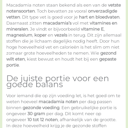
Macadamia noten staan bekend als een van de
vetste
notensoorten
. Toch bevatten ze vooral
onverzadigde
vetten
. Dit type vet is goed voor je
hart en bloedvaten
.
Daarnaast zitten
macadamia’s
vol met
vitamines en
mineralen
. Je vindt er bijvoorbeeld
vitamine E
,
magnesium
,
koper
en
vezels
in terug. Dit zijn allemaal
stoffen die je lichaam dagelijks nodig heeft. Door hun
hoge hoeveelheid vet en calorieën is het slim om niet
zomaar grote hoeveelheden te nemen. Wie
gezond
wilt eten
, kiest bewust en houdt het bij een
gepaste
portie
.
De juiste portie voor een
goede balans
Voor iemand die op zijn voeding let, is het goed om te
weten hoeveel
macadamia noten
per dag passen
binnen
gezonde voeding
. Een gebruikelijke portie is
ongeveer
30 gram
per dag. Dit komt neer op
ongeveer
10 tot 12 noten
, afhankelijk van de grootte.
In deze hoeveelheid krijg je de gezonde stoffen