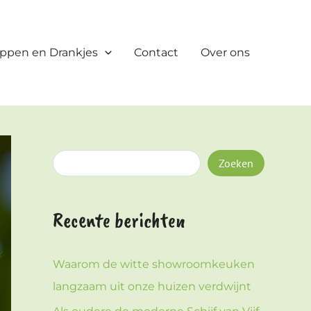
Z
o
ppen en Drankjes
Contact
Over ons
e
k
e
n
Zoeken
Recente berichten
Waarom de witte showroomkeuken
langzaam uit onze huizen verdwijnt