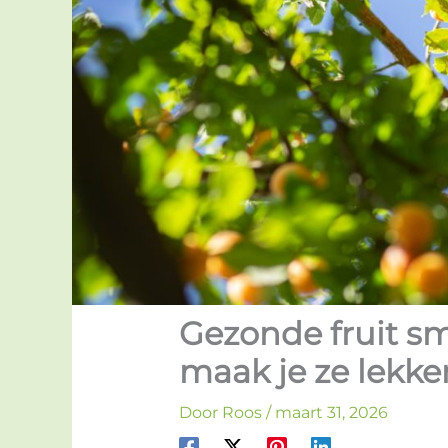
Gezonde fruit sm
maak je ze lekk
Door
Roos
/
maart 31, 2026