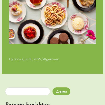
Feestelijk genieten met de HEMA
tompouce op je verjaardag
By
Sofie
/
juli 18, 2025
/
Algemeen
Zoeken
Recente berichten