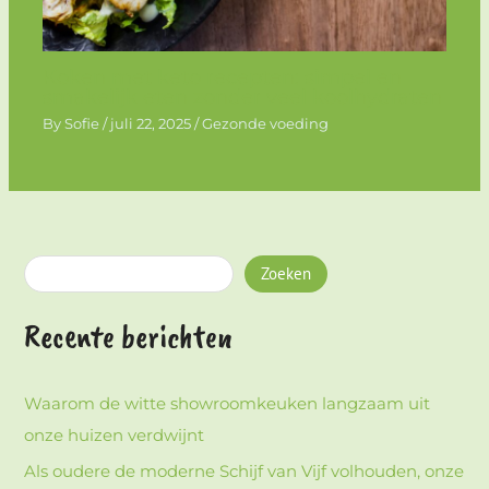
Koken met keto recepten: simpel en
smakelijk eten zonder veel koolhydraten
By
Sofie
/
juli 22, 2025
/
Gezonde voeding
Zoeken
Recente berichten
Waarom de witte showroomkeuken langzaam uit
onze huizen verdwijnt
Als oudere de moderne Schijf van Vijf volhouden, onze