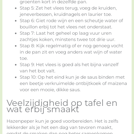
groenten kort in dezelfde pan.
Stap 5: Zet het vlees terug, voeg de kruiden,
jeneverbessen, kruidnagels en laurier toe.
Stap 6: Giet rode wijn en een scheutje water of
bouillon erbij tot het vlees net onderstaat.
Stap 7: Laat het geheel op laag vuur uren
zachtjes koken, minstens twee tot drie uur.
Stap 8: Kijk regelmatig of er nog genoeg vocht
in de pan zit en voeg anders wat wijn of water
toe.
Stap 9: Het vlees is goed als het bijna vanzelf
van het bot valt.
Stap 10: Op het eind kun je de saus binden met
een beetje verkruimelde ontbijtkoek of maïzena
voor een mooie, dikke saus.
Veelzijdigheid op tafel en
wat erbij smaakt
Hazenpeper kun je goed voorbereiden. Het is zelfs
lekkerder als je het een dag van tevoren maakt,
omdat de smaken dan nog beter samenkomen.