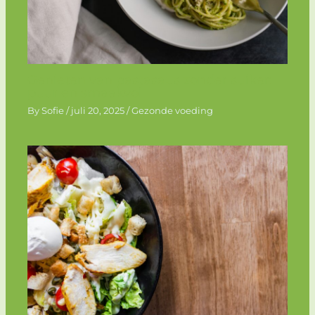
Genieten van pastasaus zonder suiker:
puur en smaakvol
By
Sofie
/
juli 20, 2025
/
Gezonde voeding