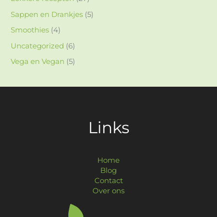
Sappen en Drankjes
(5)
Smoothies
(4)
Uncategorized
(6)
Vega en Vegan
(5)
Links
Home
Blog
Contact
Over ons