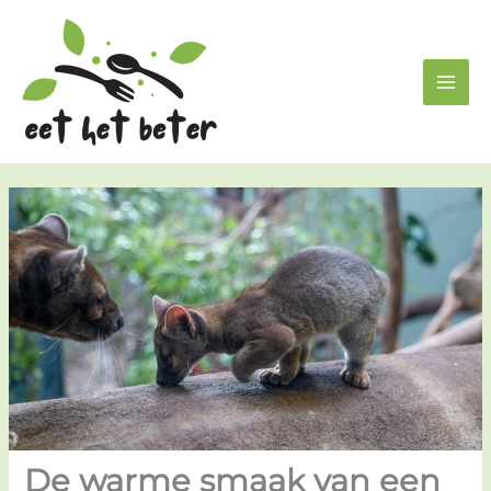
Ga
Z
naar
o
de
e
inhoud
k
e
n
De warme smaak van een