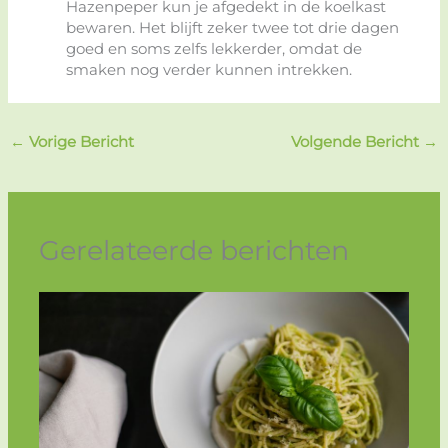
Hazenpeper kun je afgedekt in de koelkast
bewaren. Het blijft zeker twee tot drie dagen
goed en soms zelfs lekkerder, omdat de
smaken nog verder kunnen intrekken.
←
Vorige Bericht
Volgende Bericht
→
Gerelateerde berichten