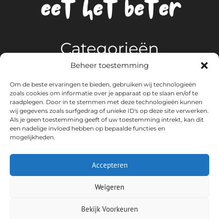
Categorieën
Beheer toestemming
Algemeen
Om de beste ervaringen te bieden, gebruiken wij technologieën
Gezonde voeding
zoals cookies om informatie over je apparaat op te slaan en/of te
Koken en Tafelen
raadplegen. Door in te stemmen met deze technologieën kunnen
wij gegevens zoals surfgedrag of unieke ID's op deze site verwerken.
Kookaccessoires
Als je geen toestemming geeft of uw toestemming intrekt, kan dit
Lekkere recepten
een nadelige invloed hebben op bepaalde functies en
Sappen en Drankjes
mogelijkheden.
Smoothies
Vega en Vegan
Accepteren
Weigeren
Copyright © 2026 Eet het beter
Bekijk Voorkeuren