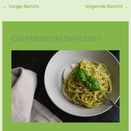
←
Vorige Bericht
Volgende Bericht
→
Gerelateerde berichten
Genieten van pastasaus zonder suiker: