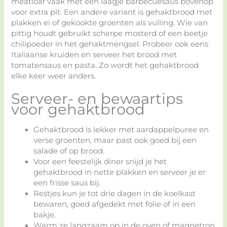
meatloaf vaak met een laagje barbecuesaus bovenop
voor extra pit. Een andere variant is gehaktbrood met
plakken ei of gekookte groenten als vulling. Wie van
pittig houdt gebruikt scherpe mosterd of een beetje
chilipoeder in het gehaktmengsel. Probeer ook eens
Italiaanse kruiden en serveer het brood met
tomatensaus en pasta. Zo wordt het gehaktbrood
elke keer weer anders.
Serveer- en bewaartips
voor gehaktbrood
Gehaktbrood is lekker met aardappelpuree en
verse groenten, maar past ook goed bij een
salade of op brood.
Voor een feestelijk diner snijd je het
gehaktbrood in nette plakken en serveer je er
een frisse saus bij.
Restjes kun je tot drie dagen in de koelkast
bewaren, goed afgedekt met folie of in een
bakje.
Warm ze langzaam op in de oven of magnetron