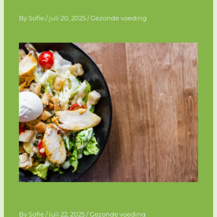
puur en smaakvol
By
Sofie
/
juli 20, 2025
/
Gezonde voeding
Koken met keto recepten: simpel en
smakelijk eten zonder veel koolhydraten
By
Sofie
/
juli 22, 2025
/
Gezonde voeding