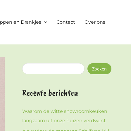
Z
o
ppen en Drankjes
Contact
Over ons
e
k
e
n
Zoeken
Recente berichten
Waarom de witte showroomkeuken
langzaam uit onze huizen verdwijnt