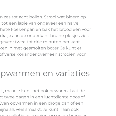
in zes tot acht bollen. Strooi wat bloem op
it tot een lapje van ongeveer een halve
, hete koekenpan en bak het brood één voor
dra je aan de onderkant bruine plekjes ziet.
geveer twee tot drie minuten per kant.
en in met gesmolten boter. Je kunt er
f verse koriander overheen strooien voor
pwarmen en variaties
st, maar je kunt het ook bewaren. Laat de
ot twee dagen in een luchtdichte doos of
 Even opwarmen in een droge pan of een
ijna als vers smaakt. Je kunt naan ook
een velletje bakpapier tussen de broodjes,