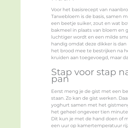
Voor het basisrecept van naanbr
Tarwebloem is de basis, samen me
een beetje suiker, zout en wat b
bakmeel in plaats van bloem en g
luchtiger wordt en een milde smaa
handig omdat deze dikker is dan
het brood mee te bestrijken na h
kruiden aan toegevoegd, maar dat
Stap voor stap 
pan
Eerst meng je de gist met een bee
staan. Zo kan de gist werken. Da
yoghurt samen met het gistmengs
het geheel ongeveer tien minuten 
Dit kun je met de hand doen of m
een uur op kamertemperatuur rij