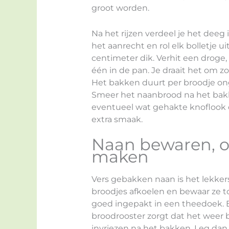
groot worden.
Na het rijzen verdeel je het deeg 
het aanrecht en rol elk bolletje u
centimeter dik. Verhit een droge
één in de pan. Je draait het om zo
Het bakken duurt per broodje on
Smeer het naanbrood na het bakk
eventueel wat gehakte knoflook o
extra smaak.
Naan bewaren, o
maken
Vers gebakken naan is het lekker
broodjes afkoelen en bewaar ze t
goed ingepakt in een theedoek.
broodrooster zorgt dat het weer b
invriezen na het bakken. Leg dan 